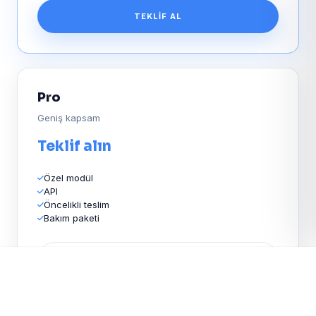
TEKLIF AL
Pro
Geniş kapsam
Teklif alın
Özel modül
API
Öncelikli teslim
Bakım paketi
TEKLIF AL
Ücretsiz teklif
— projenizi birlikte
TEKLIF AL
WHATSAPP
planlayalım