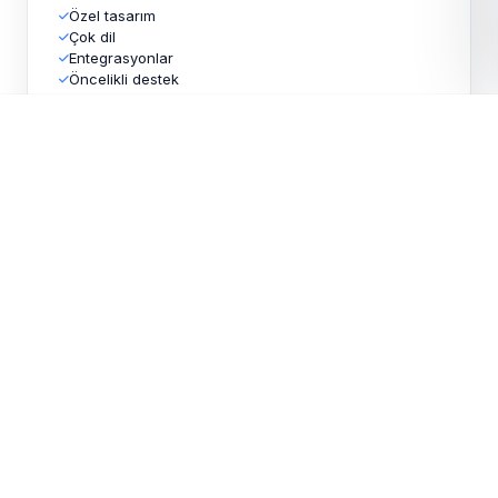
Özel tasarım
Çok dil
Entegrasyonlar
Öncelikli destek
Ücretsiz teklif
— projenizi birlikte
TEKLIF AL
WHATSAPP
planlayalım
TEKLIF AL
* KDV hariç tahmini aralıklar. Domain, hosting ve özel modüller ayrıca
fiyatlandırılır.
NEDEN NUVEX SOFT?