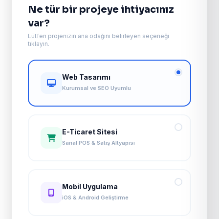
Ne tür bir projeye ihtiyacınız
var?
Lütfen projenizin ana odağını belirleyen seçeneği
tıklayın.
Web Tasarımı
Kurumsal ve SEO Uyumlu
E-Ticaret Sitesi
Sanal POS & Satış Altyapısı
Mobil Uygulama
iOS & Android Geliştirme