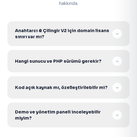
hakkında.
Anahtarcı & Çilingir V2 için domain lisans
sınırı var mı?
Hayır. Tek seferlik lisans ile sınırsız domainde
kurabilir, müşterilerinize projelendirerek satabilirsiniz.
Hangi sunucu ve PHP sürümü gerekir?
V2 Core scriptler PHP 7.4–8.2 ile uyumludur. PDO
aktif Apache/Nginx Linux hosting veya VDS yeterlidir.
Kod açık kaynak mı, özelleştirilebilir mi?
Evet. Şifresiz açık kaynak PHP kodu ile gelir; tema,
modül ve entegrasyonları ihtiyacınıza göre
Demo ve yönetim paneli inceleyebilir
geliştirebilirsiniz.
miyim?
Evet. Ürün sayfasındaki canlı demo ve admin paneli