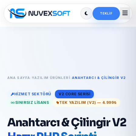
TEKLIF
ANA SAYFA
YAZILIM ÜRÜNLERI
ANAHTARCI & ÇILINGIR V2
HIZMET SEKTÖRÜ
V2 CORE SERISI
SINIRSIZ LISANS
TEK YAZILIM (V2) — 4.999₺
Anahtarcı & Çilingir V2