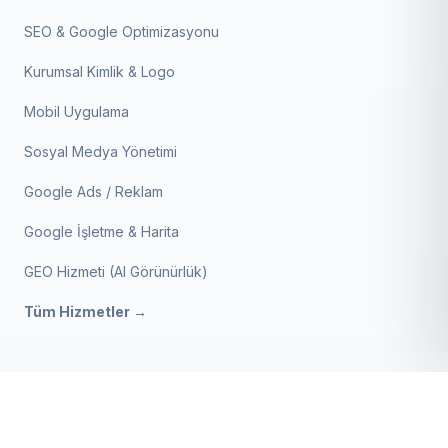
SEO & Google Optimizasyonu
Kurumsal Kimlik & Logo
Mobil Uygulama
Sosyal Medya Yönetimi
Google Ads / Reklam
Google İşletme & Harita
GEO Hizmeti (AI Görünürlük)
Tüm Hizmetler →
Anahtarcı & Çilingir V2
BIZE ULAŞIN
SATIN AL
4.999 ₺