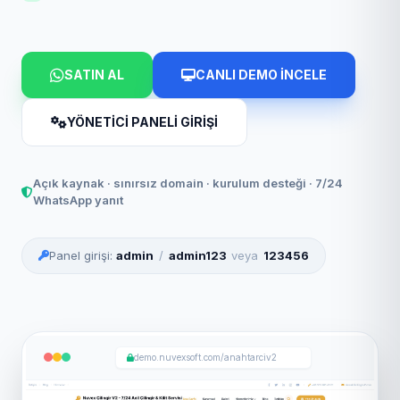
SATIN AL
CANLI DEMO İNCELE
YÖNETİCİ PANELİ GİRİŞİ
Açık kaynak · sınırsız domain · kurulum desteği · 7/24
WhatsApp yanıt
Panel girişi:
admin
/
admin123
veya
123456
demo.nuvexsoft.com/anahtarciv2