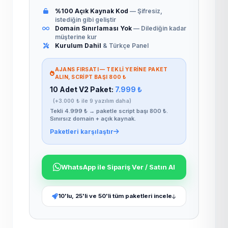
%100 Açık Kaynak Kod
— Şifresiz,
istediğin gibi geliştir
Domain Sınırlaması Yok
— Dilediğin kadar
müşterine kur
Kurulum Dahil
& Türkçe Panel
AJANS FIRSATI — TEKLI YERINE PAKET
ALIN, SCRIPT BAŞI 800 ₺
10 Adet V2 Paket:
7.999 ₺
(+3.000 ₺ ile 9 yazılım daha)
Tekli 4.999 ₺ → paketle script başı 800 ₺.
Sınırsız domain + açık kaynak.
Paketleri karşılaştır
WhatsApp ile Sipariş Ver / Satın Al
10'lu, 25'li ve 50'li tüm paketleri incele