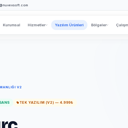
o@nuvexsoft.com
Kurumsal
Hizmetler
Yazılım Ürünleri
Bölgeler
Çalışm
MANLIĞI V2
ISANS
TEK YAZILIM (V2) — 4.999₺
urç