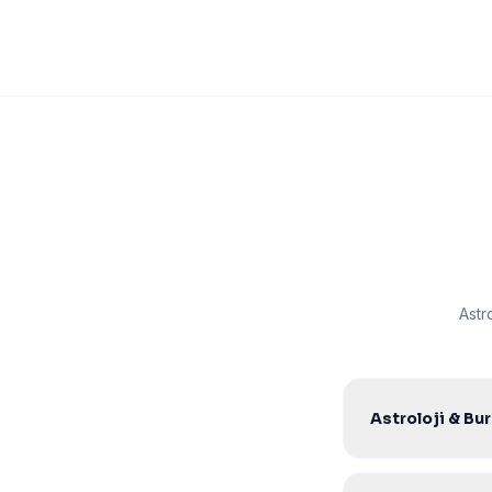
Astr
Astroloji & Bur
Hayır. Tek seferli