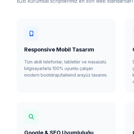
B2B kurumsal scriptlerimiz en son web standartları 
Responsive Mobil Tasarım
Tüm akıllı telefonlar, tabletler ve masaüstü
bilgisayarlarla 100% uyumlu çalışan
modern bootstrap/tailwind arayüz tasarımı.
Google & SEO Uyumluluğu