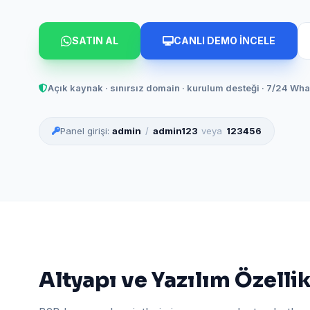
SATIN AL
CANLI DEMO İNCELE
Açık kaynak · sınırsız domain · kurulum desteği · 7/24 Wh
Panel girişi:
admin
/
admin123
veya
123456
Altyapı ve Yazılım Özellik