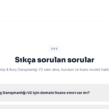
SSS
Sıkça sorulan sorular
oloji & Burç Danışmanlığı V2 satın alma, kurulum ve lisans modeli hakk
ç Danışmanlığı V2 için domain lisans sınırı var mı?
k lisans ile sınırsız domainde kurabilir, müşterilerinize projelendirerek 