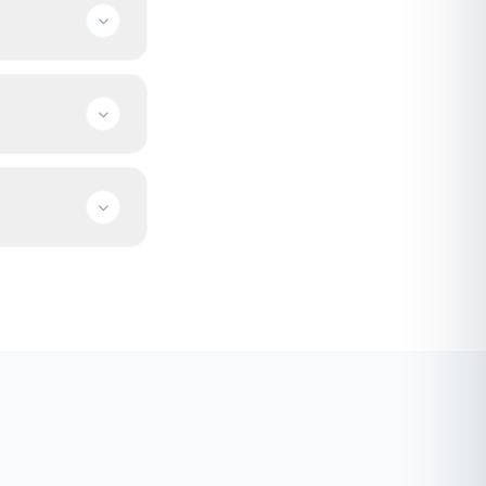
veya VDS
nıza göre
r; satın alma için