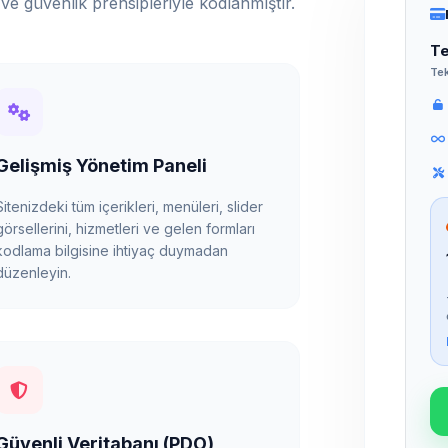
ve güvenlik prensipleriyle kodlanmıştır.
Te
Tek
Gelişmiş Yönetim Paneli
Sitenizdeki tüm içerikleri, menüleri, slider
görsellerini, hizmetleri ve gelen formları
kodlama bilgisine ihtiyaç duymadan
düzenleyin.
Güvenli Veritabanı (PDO)