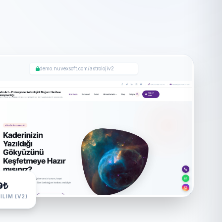
demo.nuvexsoft.com/astrolojiv2
9₺
ILIM (V2)