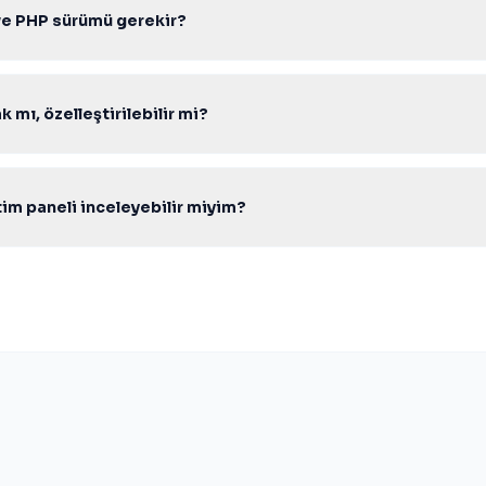
ve PHP sürümü gerekir?
r PHP 7.4–8.2 ile uyumludur. PDO aktif Apache/Nginx Linux hosting 
 mı, özelleştirilebilir mi?
ık kaynak PHP kodu ile gelir; tema, modül ve entegrasyonları ihtiyacı
m paneli inceleyebilir miyim?
ındaki canlı demo ve admin paneli bağlantılarından scripti test edebili
lif formunu kullanabilirsiniz.