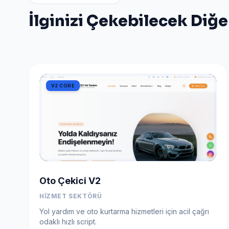
İlginizi Çekebilecek Diğe
V2 CORE
Oto Çekici V2
HIZMET SEKTÖRÜ
Yol yardım ve oto kurtarma hizmetleri için acil çağrı
odaklı hızlı script.