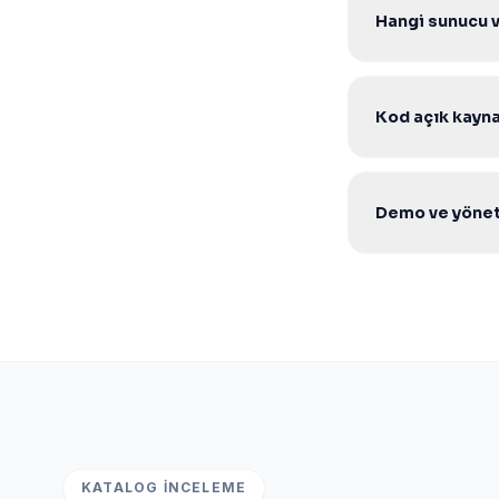
Hangi sunucu 
V2 Core scriptle
yeterlidir.
Kod açık kaynak
Evet. Şifresiz aç
geliştirebilirsiniz.
Demo ve yöneti
Evet. Ürün sayfas
WhatsApp veya tek
KATALOG İNCELEME