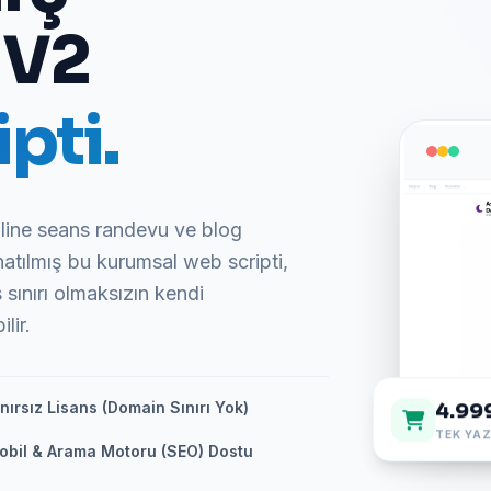
 V2
pti.
nline seans randevu ve blog
natılmış bu kurumsal web scripti,
sınırı olmaksızın kendi
lir.
4.99
nırsız Lisans (Domain Sınırı Yok)
TEK YAZ
obil & Arama Motoru (SEO) Dostu