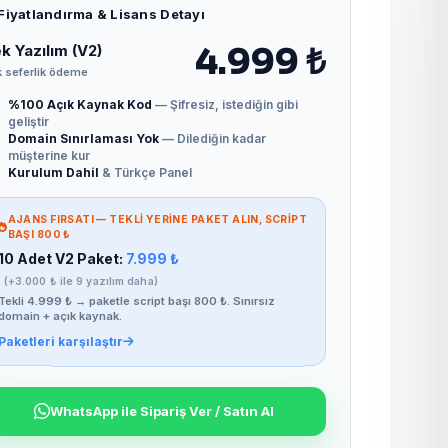
Fiyatlandırma & Lisans Detayı
k Yazılım (V2)
4.999 ₺
 seferlik ödeme
%100 Açık Kaynak Kod
— Şifresiz, istediğin gibi
geliştir
Domain Sınırlaması Yok
— Dilediğin kadar
müşterine kur
Kurulum Dahil
& Türkçe Panel
AJANS FIRSATI — TEKLI YERINE PAKET ALIN, SCRIPT
BAŞI 800 ₺
10 Adet V2 Paket:
7.999 ₺
(+3.000 ₺ ile 9 yazılım daha)
Tekli 4.999 ₺ → paketle script başı 800 ₺. Sınırsız
domain + açık kaynak.
Paketleri karşılaştır
WhatsApp ile Sipariş Ver / Satın Al