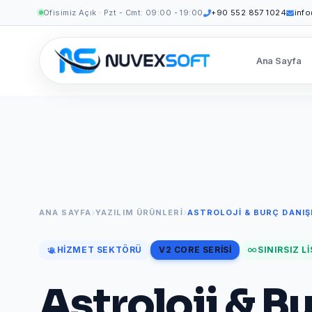
Ofisimiz Açık · Pzt - Cmt: 09:00 - 19:00
+90 552 857 1024
inf
Ana Sayfa
ANA SAYFA
YAZILIM ÜRÜNLERI
ASTROLOJI & BURÇ DANIŞ
HIZMET SEKTÖRÜ
V2 CORE SERISI
SINIRSIZ L
Astroloji & B