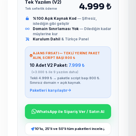
Tek Yazılım (V2)
4.999 ₺
Tek seferlik ödeme
%100 Açık Kaynak Kod
— Şifresiz,
istediğin gibi geliştir
Domain Sınırlaması Yok
— Dilediğin kadar
müşterine kur
Kurulum Dahil
& Türkçe Panel
AJANS FIRSATI — TEKLI YERINE PAKET
ALIN, SCRIPT BAŞI 800 ₺
10 Adet V2 Paket:
7.999 ₺
(+3.000 ₺ ile 9 yazılım daha)
Tekli 4.999 ₺ → paketle script başı 800 ₺.
Sınırsız domain + açık kaynak.
Paketleri karşılaştır
WhatsApp ile Sipariş Ver / Satın Al
10'lu, 25'li ve 50'li tüm paketleri incele