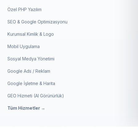
Özel PHP Yazılım
SEO & Google Optimizasyonu
Kurumsal Kimlik & Logo
Mobil Uygulama
Sosyal Medya Yönetimi
Google Ads / Reklam
Google İşletme & Harita
GEO Hizmeti (AI Görünürlük)
Tüm Hizmetler →
Boya & Badana Ustası V2
BIZE ULAŞIN
SATIN AL
4.999 ₺