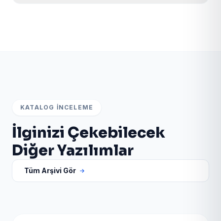
Evet. Ürün sayfasındaki canlı demo ve admin paneli
bağlantılarından scripti test edebilir; satın alma için
WhatsApp veya teklif formunu kullanabilirsiniz.
KATALOG İNCELEME
İlginizi Çekebilecek
Diğer Yazılımlar
Tüm Arşivi Gör