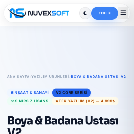
TEKLIF
ANA SAYFA
YAZILIM ÜRÜNLERI
BOYA & BADANA USTASI V2
İNŞAAT & SANAYI
V2 CORE SERISI
SINIRSIZ LISANS
TEK YAZILIM (V2) — 4.999₺
Boya & Badana Ustası
V2