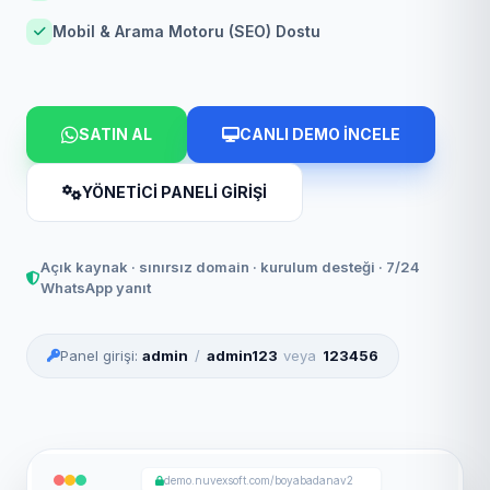
Mobil & Arama Motoru (SEO) Dostu
SATIN AL
CANLI DEMO İNCELE
YÖNETİCİ PANELİ GİRİŞİ
Açık kaynak · sınırsız domain · kurulum desteği · 7/24
WhatsApp yanıt
Panel girişi:
admin
/
admin123
veya
123456
demo.nuvexsoft.com/boyabadanav2