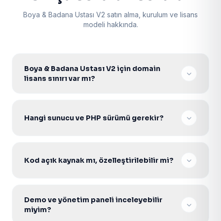
Boya & Badana Ustası V2 satın alma, kurulum ve lisans
modeli hakkında.
Boya & Badana Ustası V2 için domain
lisans sınırı var mı?
Hayır. Tek seferlik lisans ile sınırsız domainde
kurabilir, müşterilerinize projelendirerek satabilirsiniz.
Hangi sunucu ve PHP sürümü gerekir?
V2 Core scriptler PHP 7.4–8.2 ile uyumludur. PDO
aktif Apache/Nginx Linux hosting veya VDS yeterlidir.
Kod açık kaynak mı, özelleştirilebilir mi?
Evet. Şifresiz açık kaynak PHP kodu ile gelir; tema,
modül ve entegrasyonları ihtiyacınıza göre
Demo ve yönetim paneli inceleyebilir
geliştirebilirsiniz.
miyim?