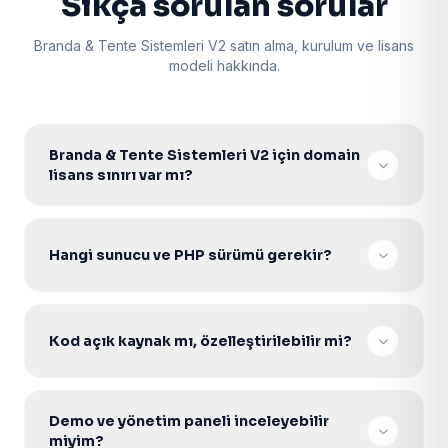
Sıkça sorulan sorular
Branda & Tente Sistemleri V2 satın alma, kurulum ve lisans
modeli hakkında.
Branda & Tente Sistemleri V2 için domain
lisans sınırı var mı?
Hayır. Tek seferlik lisans ile sınırsız domainde
kurabilir, müşterilerinize projelendirerek satabilirsiniz.
Hangi sunucu ve PHP sürümü gerekir?
V2 Core scriptler PHP 7.4–8.2 ile uyumludur. PDO
aktif Apache/Nginx Linux hosting veya VDS yeterlidir.
Kod açık kaynak mı, özelleştirilebilir mi?
Evet. Şifresiz açık kaynak PHP kodu ile gelir; tema,
modül ve entegrasyonları ihtiyacınıza göre
Demo ve yönetim paneli inceleyebilir
geliştirebilirsiniz.
miyim?