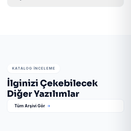
Evet. Ürün sayfasındaki canlı demo ve admin paneli
bağlantılarından scripti test edebilir; satın alma için
WhatsApp veya teklif formunu kullanabilirsiniz.
KATALOG İNCELEME
İlginizi Çekebilecek
Diğer Yazılımlar
Tüm Arşivi Gör