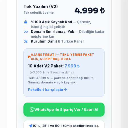
Tek Yazılım (V2)
4.999 ₺
Tek seferlik ödeme
%100 Açık Kaynak Kod
— Şifresiz,
istediğin gibi geliştir
Domain Sınırlaması Yok
— Dilediğin kadar
müşterine kur
Kurulum Dahil
& Türkçe Panel
AJANS FIRSATI — TEKLI YERINE PAKET
ALIN, SCRIPT BAŞI 800 ₺
10 Adet V2 Paket:
7.999 ₺
(+3.000 ₺ ile 9 yazılım daha)
Tekli 4.999 ₺ → paketle script başı 800 ₺.
Sınırsız domain + açık kaynak.
Paketleri karşılaştır
WhatsApp ile Sipariş Ver / Satın Al
10'lu, 25'li ve 50'li tüm paketleri incele