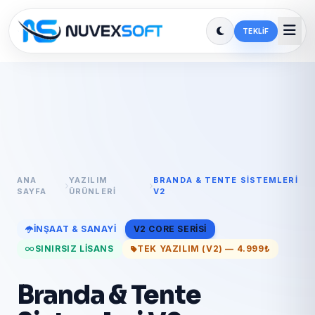
TEKLIF
ANA
YAZILIM
BRANDA & TENTE SISTEMLERI
SAYFA
ÜRÜNLERI
V2
İNŞAAT & SANAYI
V2 CORE SERISI
SINIRSIZ LISANS
TEK YAZILIM (V2) — 4.999₺
Branda & Tente