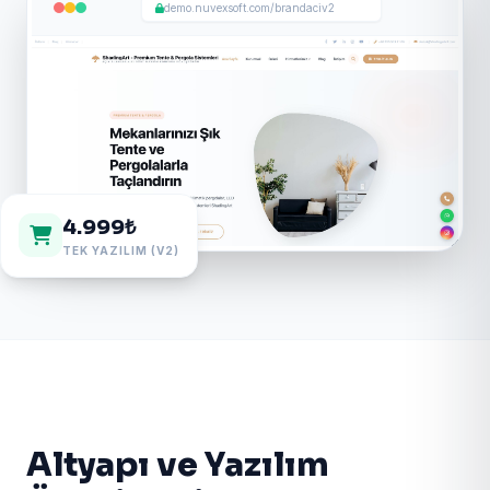
demo.nuvexsoft.com/brandaciv2
4.999₺
TEK YAZILIM (V2)
Altyapı ve Yazılım