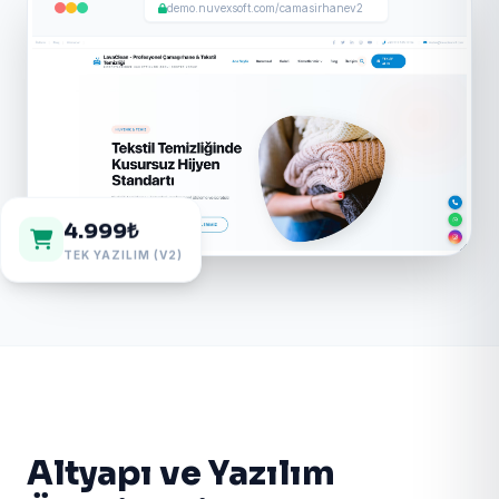
demo.nuvexsoft.com/camasirhanev2
4.999₺
TEK YAZILIM (V2)
Altyapı ve Yazılım