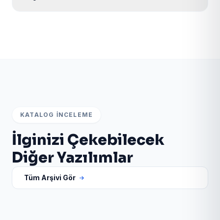
Evet. Ürün sayfasındaki canlı demo ve admin paneli
bağlantılarından scripti test edebilir; satın alma için
WhatsApp veya teklif formunu kullanabilirsiniz.
KATALOG İNCELEME
İlginizi Çekebilecek
Diğer Yazılımlar
Tüm Arşivi Gör