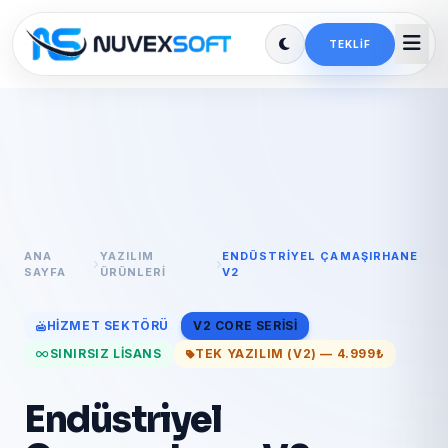
TEKLIF
ANA
YAZILIM
ENDÜSTRIYEL ÇAMAŞIRHANE
SAYFA
ÜRÜNLERI
V2
HIZMET SEKTÖRÜ
V2 CORE SERISI
SINIRSIZ LISANS
TEK YAZILIM (V2) — 4.999₺
Endüstriyel