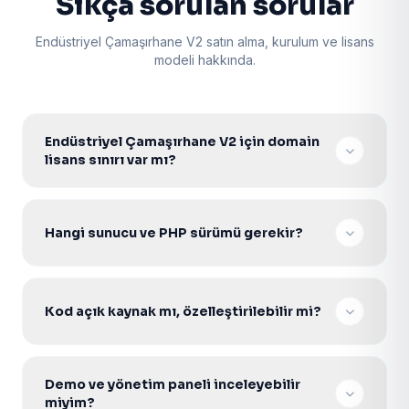
Sıkça sorulan sorular
Endüstriyel Çamaşırhane V2 satın alma, kurulum ve lisans
modeli hakkında.
Endüstriyel Çamaşırhane V2 için domain
lisans sınırı var mı?
Hayır. Tek seferlik lisans ile sınırsız domainde
kurabilir, müşterilerinize projelendirerek satabilirsiniz.
Hangi sunucu ve PHP sürümü gerekir?
V2 Core scriptler PHP 7.4–8.2 ile uyumludur. PDO
aktif Apache/Nginx Linux hosting veya VDS yeterlidir.
Kod açık kaynak mı, özelleştirilebilir mi?
Evet. Şifresiz açık kaynak PHP kodu ile gelir; tema,
modül ve entegrasyonları ihtiyacınıza göre
Demo ve yönetim paneli inceleyebilir
geliştirebilirsiniz.
miyim?