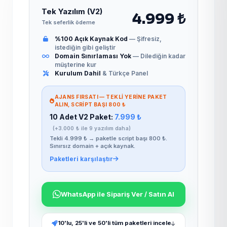
Tek Yazılım (V2)
4.999 ₺
Tek seferlik ödeme
%100 Açık Kaynak Kod
— Şifresiz,
istediğin gibi geliştir
Domain Sınırlaması Yok
— Dilediğin kadar
müşterine kur
Kurulum Dahil
& Türkçe Panel
AJANS FIRSATI — TEKLI YERINE PAKET
ALIN, SCRIPT BAŞI 800 ₺
10 Adet V2 Paket:
7.999 ₺
(+3.000 ₺ ile 9 yazılım daha)
Tekli 4.999 ₺ → paketle script başı 800 ₺.
Sınırsız domain + açık kaynak.
Paketleri karşılaştır
WhatsApp ile Sipariş Ver / Satın Al
10'lu, 25'li ve 50'li tüm paketleri incele