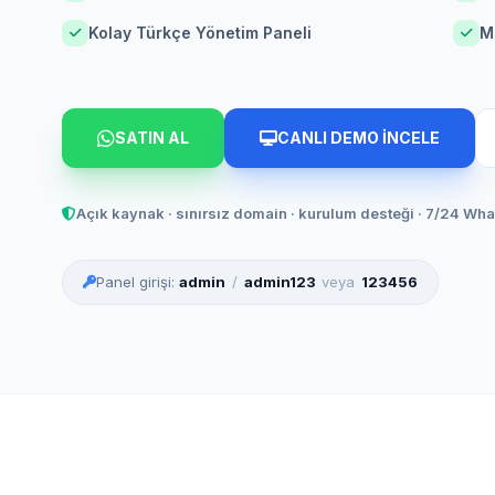
Kolay Türkçe Yönetim Paneli
M
SATIN AL
CANLI DEMO İNCELE
Açık kaynak · sınırsız domain · kurulum desteği · 7/24 Wh
Panel girişi:
admin
/
admin123
veya
123456