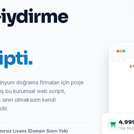
iydirme
pti.
nyum doğrama firmaları için proje
ış bu kurumsal web scripti,
sınırı olmaksızın kendi
lir.
4.99
TEK YAZ
nırsız Lisans (Domain Sınırı Yok)