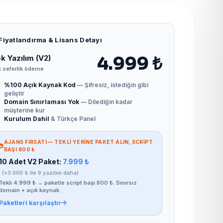
Fiyatlandırma & Lisans Detayı
k Yazılım (V2)
4.999 ₺
 seferlik ödeme
%100 Açık Kaynak Kod
— Şifresiz, istediğin gibi
geliştir
Domain Sınırlaması Yok
— Dilediğin kadar
müşterine kur
Kurulum Dahil
& Türkçe Panel
AJANS FIRSATI — TEKLI YERINE PAKET ALIN, SCRIPT
BAŞI 800 ₺
10 Adet V2 Paket:
7.999 ₺
(+3.000 ₺ ile 9 yazılım daha)
Tekli 4.999 ₺ → paketle script başı 800 ₺. Sınırsız
domain + açık kaynak.
Paketleri karşılaştır