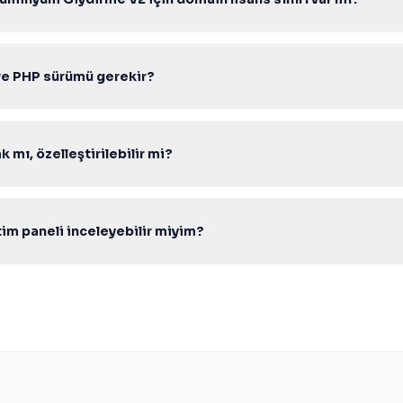
k lisans ile sınırsız domainde kurabilir, müşterilerinize projelendirerek 
ve PHP sürümü gerekir?
r PHP 7.4–8.2 ile uyumludur. PDO aktif Apache/Nginx Linux hosting 
 mı, özelleştirilebilir mi?
ık kaynak PHP kodu ile gelir; tema, modül ve entegrasyonları ihtiyacı
m paneli inceleyebilir miyim?
ındaki canlı demo ve admin paneli bağlantılarından scripti test edebili
lif formunu kullanabilirsiniz.