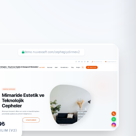
demo.nuvexsoft.com/cephegiydirmev2
9₺
ILIM (V2)