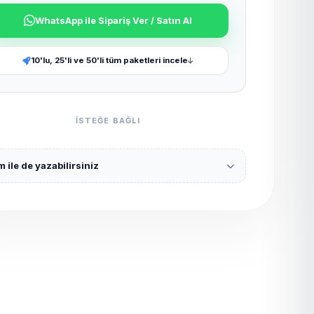
WhatsApp ile Sipariş Ver / Satın Al
10'lu, 25'li ve 50'li tüm paketleri incele
ISTEĞE BAĞLI
 ile de yazabilirsiniz