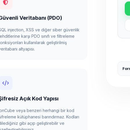
Güvenli Veritabanı (PDO)
SQL injection, XSS ve diğer siber güvenlik
tehditlerine karşı PDO sınıfı ve filtreleme
fonksiyonları kullanılarak geliştirilmiş
veritabanı altyapısı.
Form
Şifresiz Açık Kod Yapısı
ionCube veya benzeri herhangi bir kod
şifreleme kütüphanesi barındırmaz. Kodları
dilediğiniz gibi açıp geliştirebilir ve
özelleştirebilirsiniz.