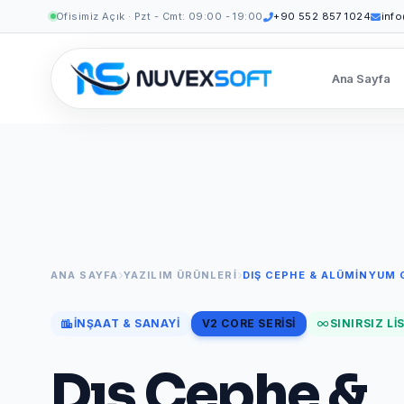
Ofisimiz Açık · Pzt - Cmt: 09:00 - 19:00
+90 552 857 1024
inf
Ana Sayfa
ANA SAYFA
YAZILIM ÜRÜNLERI
DIŞ CEPHE & ALÜMINYUM 
İNŞAAT & SANAYI
V2 CORE SERISI
SINIRSIZ LI
Dış Cephe &