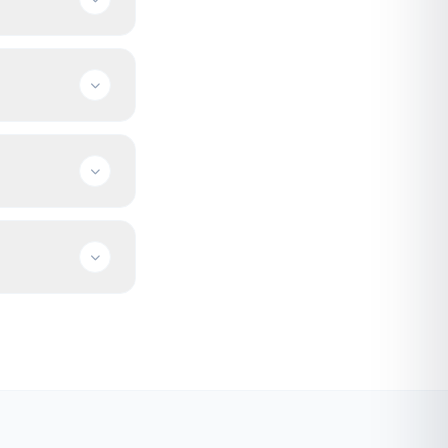
satabilirsiniz.
veya VDS
nıza göre
r; satın alma için