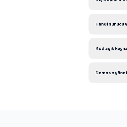
Hayır. Tek seferli
Hangi sunucu 
V2 Core scriptle
yeterlidir.
Kod açık kaynak
Evet. Şifresiz aç
geliştirebilirsiniz.
Demo ve yöneti
Evet. Ürün sayfas
WhatsApp veya tek