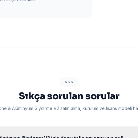
SSS
Sıkça sorulan sorular
phe & Alüminyum Giydirme V2 satın alma, kurulum ve lisans modeli ha
üminyum Giydirme V2 için domain lisans sınırı var mı?