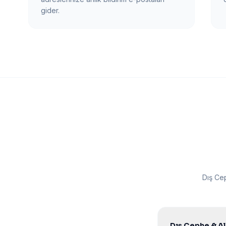
gider.
Dış Ce
Dış Cephe & Al