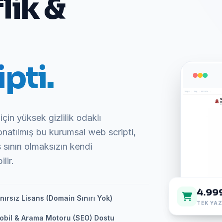
lik &
pti.
için yüksek gizlilik odaklı
onatılmış bu kurumsal web scripti,
sınırı olmaksızın kendi
lir.
4.99
nırsız Lisans (Domain Sınırı Yok)
TEK YAZ
obil & Arama Motoru (SEO) Dostu