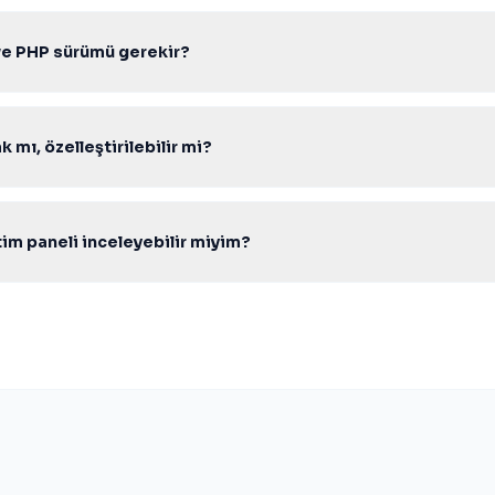
k lisans ile sınırsız domainde kurabilir, müşterilerinize projelendirerek 
ve PHP sürümü gerekir?
r PHP 7.4–8.2 ile uyumludur. PDO aktif Apache/Nginx Linux hosting 
 mı, özelleştirilebilir mi?
ık kaynak PHP kodu ile gelir; tema, modül ve entegrasyonları ihtiyacı
m paneli inceleyebilir miyim?
ındaki canlı demo ve admin paneli bağlantılarından scripti test edebili
lif formunu kullanabilirsiniz.