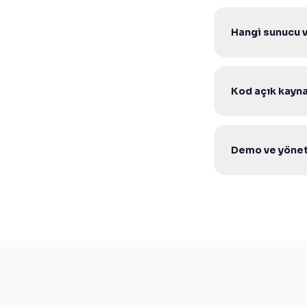
Hayır. Tek seferli
Hangi sunucu 
V2 Core scriptle
yeterlidir.
Kod açık kaynak
Evet. Şifresiz aç
geliştirebilirsiniz.
Demo ve yöneti
Evet. Ürün sayfas
WhatsApp veya tek