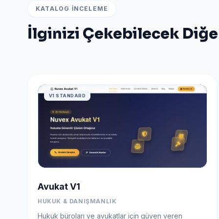
KATALOG İNCELEME
İlginizi Çekebilecek Diğe
V1 STANDARD
Avukat V1
HUKUK & DANIŞMANLIK
Hukuk büroları ve avukatlar için güven veren