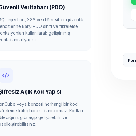
Güvenli Veritabanı (PDO)
SQL injection, XSS ve diğer siber güvenlik
tehditlerine karşı PDO sınıfı ve filtreleme
fonksiyonları kullanılarak geliştirilmiş
veritabanı altyapısı.
Form
Şifresiz Açık Kod Yapısı
ionCube veya benzeri herhangi bir kod
şifreleme kütüphanesi barındırmaz. Kodları
dilediğiniz gibi açıp geliştirebilir ve
özelleştirebilirsiniz.