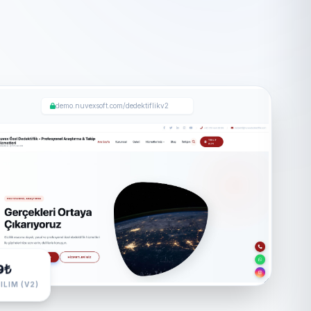
demo.nuvexsoft.com/dedektiflikv2
9₺
ILIM (V2)