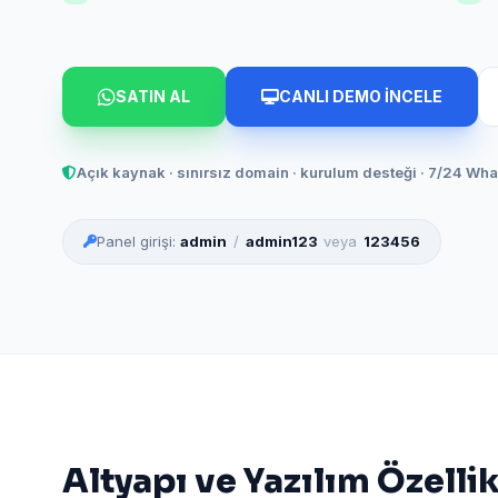
SATIN AL
CANLI DEMO İNCELE
Açık kaynak · sınırsız domain · kurulum desteği · 7/24 Wh
Panel girişi:
admin
/
admin123
veya
123456
Altyapı ve Yazılım Özellik