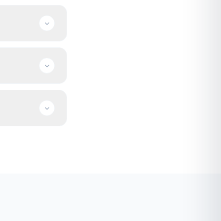
satabilirsiniz.
veya VDS
nıza göre
r; satın alma için