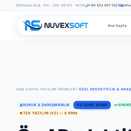
Ofisimiz Açık · Pzt - Cmt: 09:00 - 19:00
+90 552 857 1024
inf
Ana Sayfa
ANA SAYFA
YAZILIM ÜRÜNLERI
ÖZEL DEDEKTIFLIK & ARA
HUKUK & DANIŞMANLIK
V2 CORE SERISI
SINIR
TEK YAZILIM (V2) — 4.999₺