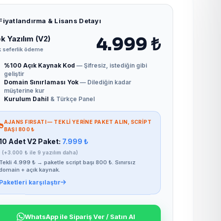
Fiyatlandırma & Lisans Detayı
k Yazılım (V2)
4.999 ₺
 seferlik ödeme
%100 Açık Kaynak Kod
— Şifresiz, istediğin gibi
geliştir
Domain Sınırlaması Yok
— Dilediğin kadar
müşterine kur
Kurulum Dahil
& Türkçe Panel
AJANS FIRSATI — TEKLI YERINE PAKET ALIN, SCRIPT
BAŞI 800 ₺
10 Adet V2 Paket:
7.999 ₺
(+3.000 ₺ ile 9 yazılım daha)
Tekli 4.999 ₺ → paketle script başı 800 ₺. Sınırsız
domain + açık kaynak.
Paketleri karşılaştır
WhatsApp ile Sipariş Ver / Satın Al