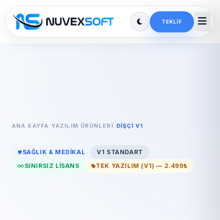
TEKLIF
ANA SAYFA
YAZILIM ÜRÜNLERI
DIŞÇI V1
SAĞLIK & MEDIKAL
V1 STANDART
SINIRSIZ LISANS
TEK YAZILIM (V1) — 2.499₺