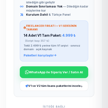
istediğin gibi geliştir
Domain Sınırlaması Yok
— Dilediğin kadar
müşterine kur
Kurulum Dahil
& Türkçe Panel
FREELANCER FIRSATI — V1 SERISININ
TAMAMI
14 Adet V1 Tam Paket:
4.999 ₺
(Script başı 357 ₺)
Tekli 2.499 ₺ yerine tüm V1 arşivi · sınırsız
domain · açık kaynak
Paketleri karşılaştır
WhatsApp ile Sipariş Ver / Satın Al
V1 ve V2 tüm lisans paketlerini incele
ISTEĞE BAĞLI