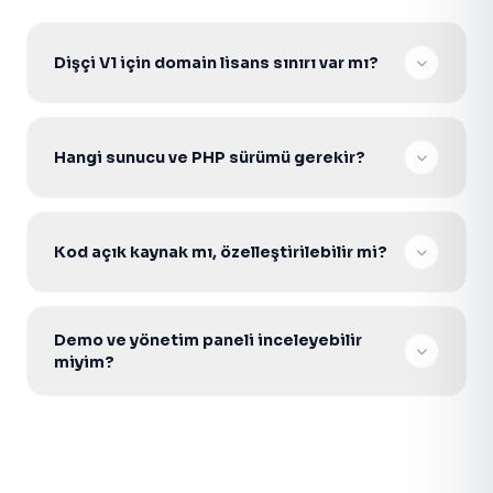
Dişçi V1 için domain lisans sınırı var mı?
Hayır. Tek seferlik lisans ile sınırsız domainde
kurabilir, müşterilerinize projelendirerek satabilirsiniz.
Hangi sunucu ve PHP sürümü gerekir?
Scriptler PHP 7.4–8.2 ile uyumludur. PDO aktif
Apache/Nginx Linux hosting veya VDS yeterlidir.
Kod açık kaynak mı, özelleştirilebilir mi?
Evet. Şifresiz açık kaynak PHP kodu ile gelir; tema,
modül ve entegrasyonları ihtiyacınıza göre
Demo ve yönetim paneli inceleyebilir
geliştirebilirsiniz.
miyim?
Evet. Ürün sayfasındaki canlı demo ve admin paneli
bağlantılarından scripti test edebilir; satın alma için
WhatsApp veya teklif formunu kullanabilirsiniz.