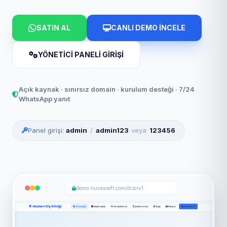
SATIN AL
CANLI DEMO İNCELE
YÖNETİCİ PANELİ GİRİŞİ
Açık kaynak · sınırsız domain · kurulum desteği · 7/24
WhatsApp yanıt
Panel girişi:
admin
/
admin123
veya
123456
demo.nuvexsoft.com/disciv1