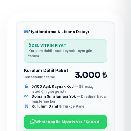
Fiyatlandırma & Lisans Detayı
ÖZEL VITRIN FIYATI
Kurulum dahil · açık kaynak · aynı gün
teslim
Kurulum Dahil Paket
3.000 ₺
Tek seferlik ödeme
%100 Açık Kaynak Kod
— Şifresiz,
istediğin gibi geliştir
Domain Sınırlaması Yok
— Dilediğin kadar
müşterine kur
Kurulum Dahil
& Türkçe Panel
WhatsApp ile Sipariş Ver / Satın Al