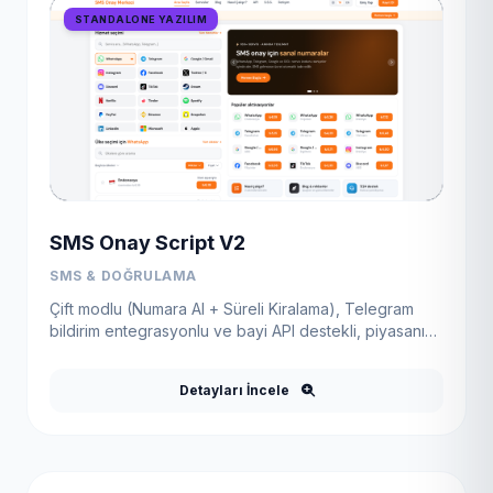
STANDALONE YAZILIM
SMS Onay Script V2
SMS & DOĞRULAMA
Çift modlu (Numara Al + Süreli Kiralama), Telegram
bildirim entegrasyonlu ve bayi API destekli, piyasanın
en gelişmiş hazır PHP SMS onay yazılımı.
Detayları İncele