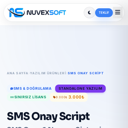
TEKLIF
ANA SAYFA
YAZILIM ÜRÜNLERI
SMS ONAY SCRIPT
SMS & DOĞRULAMA
STANDALONE YAZILIM
3.000₺
SINIRSIZ LISANS
9.000₺
SMS Onay Script