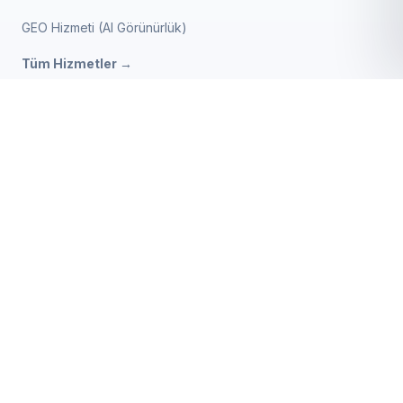
GEO Hizmeti (AI Görünürlük)
Tüm Hizmetler →
SMS Onay Script
SATIN AL
3.000 ₺
BIZE ULAŞIN
+90 552 857 1024
E-Posta Gönder
TEKLİF TALEBİ