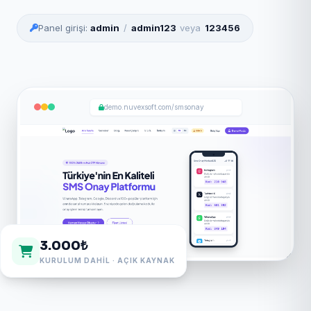
Panel girişi:
admin
/
admin123
veya
123456
demo.nuvexsoft.com/smsonay
3.000₺
KURULUM DAHIL · AÇIK KAYNAK