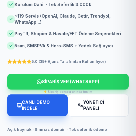
Kurulum Dahil · Tek Seferlik 3.000₺
~119 Servis (OpenAI, Claude, Getir, Trendyol,
WhatsApp...)
PayTR, Shopier & Havale/EFT Ödeme Seçenekleri
5sim, SMSPVA & Hero-SMS + Yedek Sağlayıcı
5.0 (35+ Ajans Tarafından Kullanılıyor)
SİPARİŞ VER (WHATSAPP)
Sipariş sonrası anında teslim
CANLI DEMO
YÖNETİCİ
İNCELE
PANELİ
Açık kaynak · Sınırsız domain · Tek seferlik ödeme