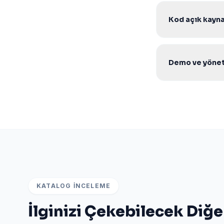
yeterlidir.
Kod açık kaynak
Evet. Şifresiz aç
geliştirebilirsiniz.
Demo ve yöneti
Evet. Ürün sayfas
WhatsApp veya tek
KATALOG İNCELEME
İlginizi Çekebilecek Diğe