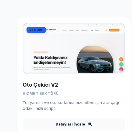
V2 CORE
Oto Çekici V2
HIZMET SEKTÖRÜ
Yol yardım ve oto kurtarma hizmetleri için acil çağrı
odaklı hızlı script.
Detayları İncele