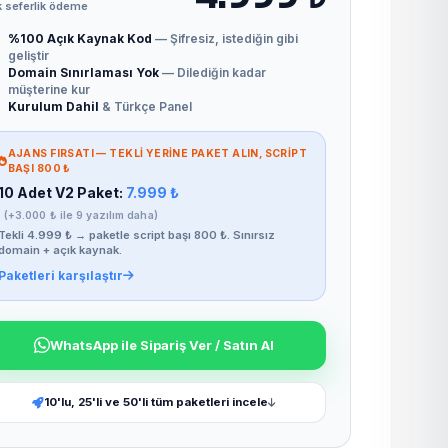
 seferlik ödeme
%100 Açık Kaynak Kod
— Şifresiz, istediğin gibi
geliştir
Domain Sınırlaması Yok
— Dilediğin kadar
müşterine kur
Kurulum Dahil
& Türkçe Panel
AJANS FIRSATI — TEKLI YERINE PAKET ALIN, SCRIPT
BAŞI 800 ₺
10 Adet V2 Paket:
7.999 ₺
(+3.000 ₺ ile 9 yazılım daha)
Tekli 4.999 ₺ → paketle script başı 800 ₺. Sınırsız
domain + açık kaynak.
Paketleri karşılaştır
WhatsApp ile Sipariş Ver / Satın Al
10'lu, 25'li ve 50'li tüm paketleri incele