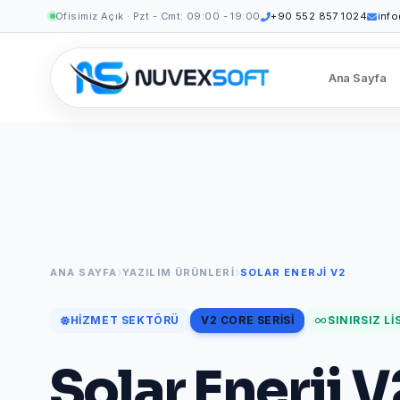
Ofisimiz Açık · Pzt - Cmt: 09:00 - 19:00
+90 552 857 1024
inf
Ana Sayfa
ANA SAYFA
YAZILIM ÜRÜNLERI
SOLAR ENERJI V2
HIZMET SEKTÖRÜ
V2 CORE SERISI
SINIRSIZ L
Solar Enerji V