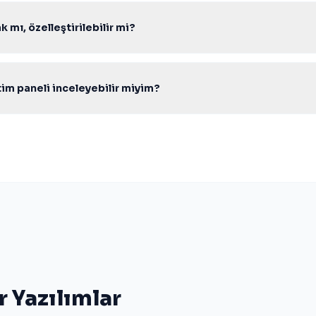
 mı, özelleştirilebilir mi?
ık kaynak PHP kodu ile gelir; tema, modül ve entegrasyonları ihtiyacı
m paneli inceleyebilir miyim?
ındaki canlı demo ve admin paneli bağlantılarından scripti test edebili
lif formunu kullanabilirsiniz.
r Yazılımlar