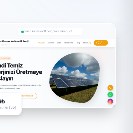
demo.nuvexsoft.com/solarenerjiv2
9₺
ILIM (V2)