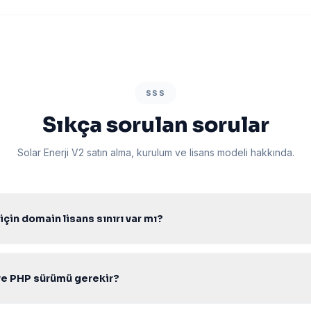
SSS
Sıkça sorulan sorular
Solar Enerji V2 satın alma, kurulum ve lisans modeli hakkında.
 için domain lisans sınırı var mı?
k lisans ile sınırsız domainde kurabilir, müşterilerinize projelendirerek 
ve PHP sürümü gerekir?
r PHP 7.4–8.2 ile uyumludur. PDO aktif Apache/Nginx Linux hosting 