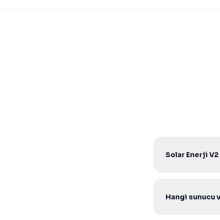
Solar Enerji V2
Hayır. Tek seferli
Hangi sunucu 
V2 Core scriptle