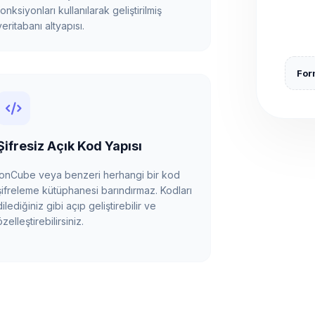
fonksiyonları kullanılarak geliştirilmiş
veritabanı altyapısı.
Form
Şifresiz Açık Kod Yapısı
ionCube veya benzeri herhangi bir kod
şifreleme kütüphanesi barındırmaz. Kodları
dilediğiniz gibi açıp geliştirebilir ve
özelleştirebilirsiniz.