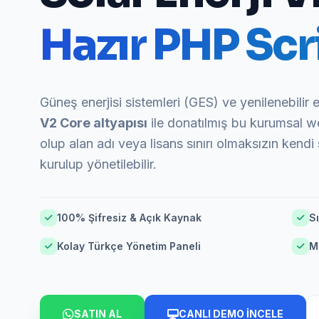
Hazır PHP Scri
Güneş enerjisi sistemleri (GES) ve yenilenebilir en
V2 Core altyapısı
ile donatılmış bu kurumsal w
olup alan adı veya lisans sınırı olmaksızın kendi 
kurulup yönetilebilir.
100% Şifresiz & Açık Kaynak
Sı
Kolay Türkçe Yönetim Paneli
M
SATIN AL
CANLI DEMO İNCELE