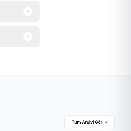
nıza göre
r; satın alma için
Tüm Arşivi Gör