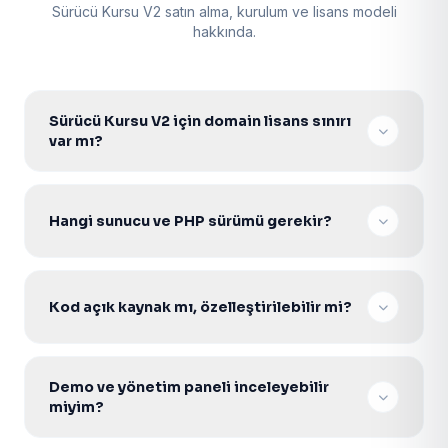
Sürücü Kursu V2 satın alma, kurulum ve lisans modeli
hakkında.
Sürücü Kursu V2 için domain lisans sınırı
var mı?
Hayır. Tek seferlik lisans ile sınırsız domainde
kurabilir, müşterilerinize projelendirerek satabilirsiniz.
Hangi sunucu ve PHP sürümü gerekir?
V2 Core scriptler PHP 7.4–8.2 ile uyumludur. PDO
aktif Apache/Nginx Linux hosting veya VDS yeterlidir.
Kod açık kaynak mı, özelleştirilebilir mi?
Evet. Şifresiz açık kaynak PHP kodu ile gelir; tema,
modül ve entegrasyonları ihtiyacınıza göre
Demo ve yönetim paneli inceleyebilir
geliştirebilirsiniz.
miyim?
Evet. Ürün sayfasındaki canlı demo ve admin paneli