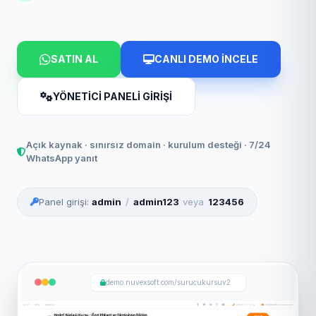
SATIN AL
CANLI DEMO İNCELE
YÖNETİCİ PANELİ GİRİŞİ
Açık kaynak · sınırsız domain · kurulum desteği · 7/24
WhatsApp yanıt
Panel girişi:
admin
/
admin123
veya
123456
demo.nuvexsoft.com/surucukursuv2