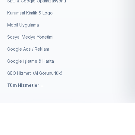
SEO & Google Optimizasyonu
Kurumsal Kimlik & Logo
Mobil Uygulama
Sosyal Medya Yönetimi
Google Ads / Reklam
Google İşletme & Harita
GEO Hizmeti (AI Görünürlük)
Tüm Hizmetler →
Veteriner Kliniği V2
BIZE ULAŞIN
SATIN AL
4.999 ₺
+90 552 857 1024