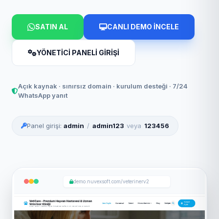
SATIN AL
CANLI DEMO İNCELE
YÖNETİCİ PANELİ GİRİŞİ
Açık kaynak · sınırsız domain · kurulum desteği · 7/24
WhatsApp yanıt
Panel girişi:
admin
/
admin123
veya
123456
demo.nuvexsoft.com/veterinerv2