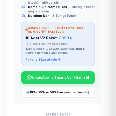
istediğin gibi geliştir
Domain Sınırlaması Yok
— Dilediğin kadar
müşterine kur
Kurulum Dahil
& Türkçe Panel
AJANS FIRSATI — TEKLI YERINE PAKET
ALIN, SCRIPT BAŞI 800 ₺
10 Adet V2 Paket:
7.999 ₺
(+3.000 ₺ ile 9 yazılım daha)
Tekli 4.999 ₺ → paketle script başı 800 ₺.
Sınırsız domain + açık kaynak.
Paketleri karşılaştır
WhatsApp ile Sipariş Ver / Satın Al
10'lu, 25'li ve 50'li tüm paketleri incele
ISTEĞE BAĞLI