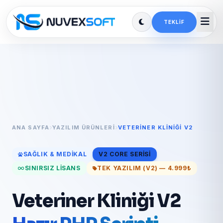
TEKLIF
ANA SAYFA
YAZILIM ÜRÜNLERI
VETERINER KLINIĞI V2
SAĞLIK & MEDIKAL
V2 CORE SERISI
SINIRSIZ LISANS
TEK YAZILIM (V2) — 4.999₺
Veteriner Kliniği V2