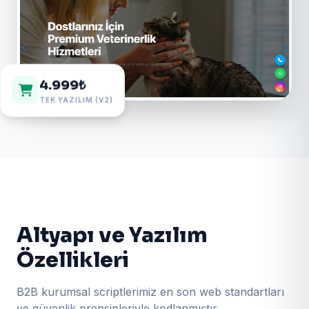
4.999₺
TEK YAZILIM (V2)
Altyapı ve Yazılım
Özellikleri
B2B kurumsal scriptlerimiz en son web standartları
ve güvenlik prensipleriyle kodlanmıştır.