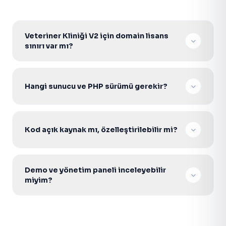
Veteriner Kliniği V2 için domain lisans
sınırı var mı?
Hayır. Tek seferlik lisans ile sınırsız domainde
kurabilir, müşterilerinize projelendirerek satabilirsiniz.
Hangi sunucu ve PHP sürümü gerekir?
V2 Core scriptler PHP 7.4–8.2 ile uyumludur. PDO
aktif Apache/Nginx Linux hosting veya VDS yeterlidir.
Kod açık kaynak mı, özelleştirilebilir mi?
Evet. Şifresiz açık kaynak PHP kodu ile gelir; tema,
modül ve entegrasyonları ihtiyacınıza göre
Demo ve yönetim paneli inceleyebilir
geliştirebilirsiniz.
miyim?
Evet. Ürün sayfasındaki canlı demo ve admin paneli
bağlantılarından scripti test edebilir; satın alma için
WhatsApp veya teklif formunu kullanabilirsiniz.