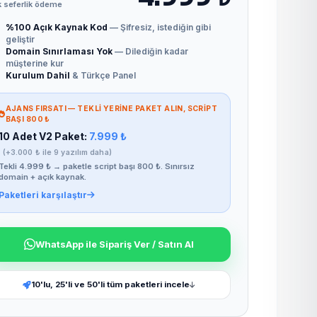
 seferlik ödeme
%100 Açık Kaynak Kod
— Şifresiz, istediğin gibi
geliştir
Domain Sınırlaması Yok
— Dilediğin kadar
müşterine kur
Kurulum Dahil
& Türkçe Panel
AJANS FIRSATI — TEKLI YERINE PAKET ALIN, SCRIPT
BAŞI 800 ₺
10 Adet V2 Paket:
7.999 ₺
(+3.000 ₺ ile 9 yazılım daha)
Tekli 4.999 ₺ → paketle script başı 800 ₺. Sınırsız
domain + açık kaynak.
Paketleri karşılaştır
WhatsApp ile Sipariş Ver / Satın Al
10'lu, 25'li ve 50'li tüm paketleri incele