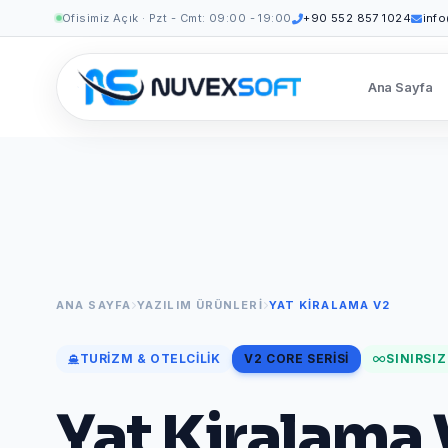
Ofisimiz Açık · Pzt - Cmt: 09:00 - 19:00
+90 552 857 1024
inf
Ana Sayfa
ANA SAYFA
YAZILIM ÜRÜNLERI
YAT KIRALAMA V2
TURIZM & OTELCILIK
V2 CORE SERISI
SINIRSIZ
Yat Kiralama