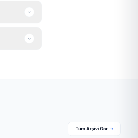
nıza göre
r; satın alma için
Tüm Arşivi Gör