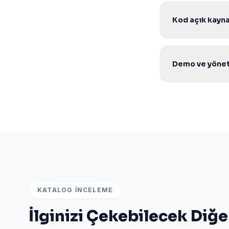
yeterlidir.
Kod açık kaynak
Evet. Şifresiz aç
geliştirebilirsiniz.
Demo ve yöneti
Evet. Ürün sayfas
WhatsApp veya tek
KATALOG İNCELEME
İlginizi Çekebilecek Diğe