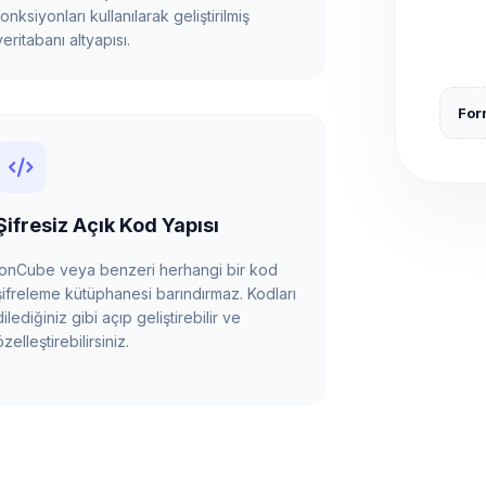
fonksiyonları kullanılarak geliştirilmiş
veritabanı altyapısı.
Form
Şifresiz Açık Kod Yapısı
ionCube veya benzeri herhangi bir kod
şifreleme kütüphanesi barındırmaz. Kodları
dilediğiniz gibi açıp geliştirebilir ve
özelleştirebilirsiniz.