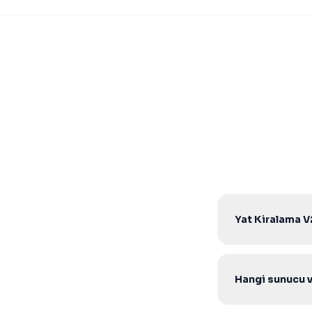
Yat Kiralama V2
Hayır. Tek seferli
Hangi sunucu 
V2 Core scriptle