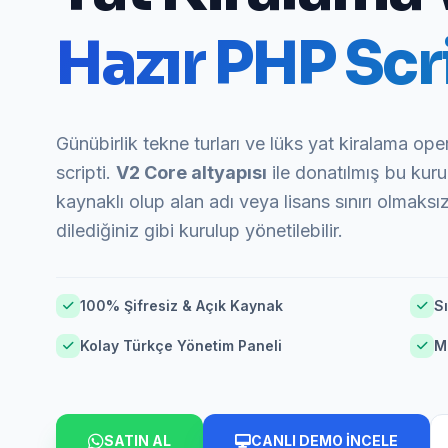
Hazır PHP Scri
Günübirlik tekne turları ve lüks yat kiralama ope
scripti.
V2 Core altyapısı
ile donatılmış bu kur
kaynaklı olup alan adı veya lisans sınırı olmaksı
dilediğiniz gibi kurulup yönetilebilir.
100% Şifresiz & Açık Kaynak
Sı
Kolay Türkçe Yönetim Paneli
M
SATIN AL
CANLI DEMO İNCELE