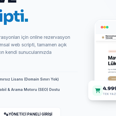
pti.
rasyonları için online rezervasyon
umsal web scripti, tamamen açık
zın kendi sunucularınızda
nırsız Lisans (Domain Sınırı Yok)
4.99
obil & Arama Motoru (SEO) Dostu
TEK YAZ
YÖNETİCİ PANELİ GİRİŞİ