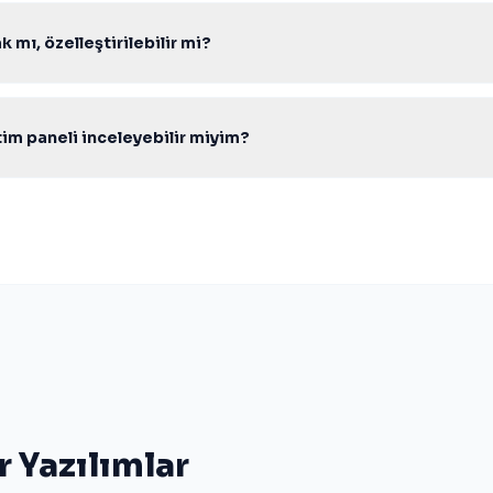
 mı, özelleştirilebilir mi?
ık kaynak PHP kodu ile gelir; tema, modül ve entegrasyonları ihtiyacı
m paneli inceleyebilir miyim?
ındaki canlı demo ve admin paneli bağlantılarından scripti test edebili
lif formunu kullanabilirsiniz.
r Yazılımlar