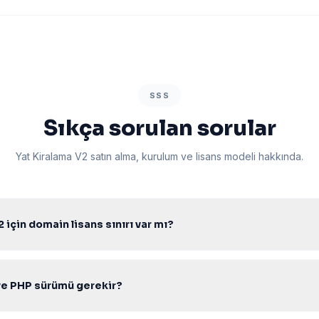
SSS
Sıkça sorulan sorular
Yat Kiralama V2 satın alma, kurulum ve lisans modeli hakkında.
 için domain lisans sınırı var mı?
k lisans ile sınırsız domainde kurabilir, müşterilerinize projelendirerek 
ve PHP sürümü gerekir?
r PHP 7.4–8.2 ile uyumludur. PDO aktif Apache/Nginx Linux hosting 