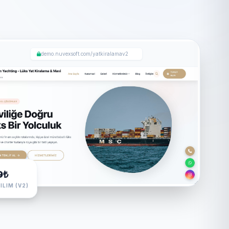
demo.nuvexsoft.com/yatkiralamav2
9₺
ILIM (V2)