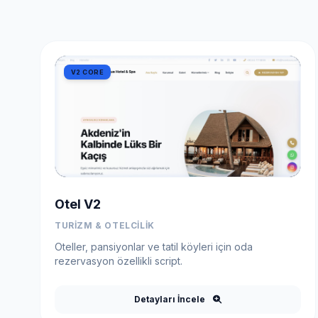
V2 CORE
Otel V2
TURIZM & OTELCILIK
Oteller, pansiyonlar ve tatil köyleri için oda
rezervasyon özellikli script.
Detayları İncele